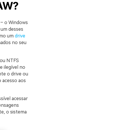
RAW?
s – o Windows
m um desses
como um
drive
nados no seu
T ou NTFS
 ilegível no
te o drive ou
o acesso aos
sível acessar
ensagens
te, o sistema