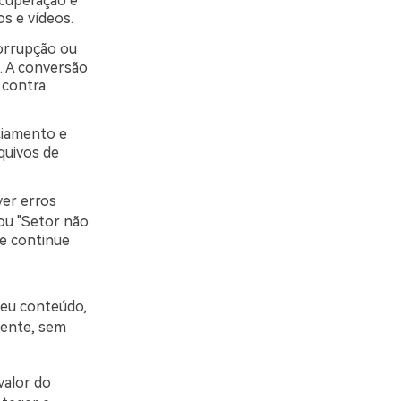
ecuperação e
s e vídeos.
orrupção ou
. A conversão
 contra
iamento e
quivos de
er erros
 ou "Setor não
 e continue
seu conteúdo,
mente, sem
valor do