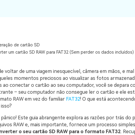
Ver todos os produtos
VERIFIQUE TODOS OS RECURSOS
eração de cartão SD
ter um cartão SD RAW para FAT32 (Sem perder os dados incluídos)
e voltar de uma viagem inesquecível, câmera em mãos, e mal
aqueles momentos preciosos ao visualizar as fotos armazenad
s ao conectar o cartão ao seu computador, você se depara 
trante – seu computador não consegue ler o cartão e ele es
rmato RAW em vez do familiar
FAT32
! O que está acontecen
 isso?
pânico! Este guia abrangente explora as razões por trás do
quivos RAW e, mais importante, fornece um processo simples
nverter o seu cartão SD RAW para o formato FAT32
. Recu