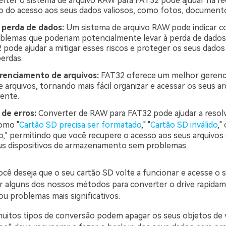
erter o sistema de arquivo RAW para FAT32 pode ajudar na r
o do acesso aos seus dados valiosos, como fotos, documento
 perda de dados:
Um sistema de arquivo RAW pode indicar c
blemas que poderiam potencialmente levar à perda de dados
 pode ajudar a mitigar esses riscos e proteger os seus dados
perdas.
renciamento de arquivos:
FAT32 oferece um melhor gerenc
e arquivos, tornando mais fácil organizar e acessar os seus ar
iente.
de erros:
Converter de RAW para FAT32 pode ajudar a resolv
omo "
Cartão SD precisa ser formatado
," "
Cartão SD inválido
,"
," permitindo que você recupere o acesso aos seus arquivos
us dispositivos de armazenamento sem problemas.
ocê deseja que o seu cartão SD volte a funcionar e acesse o 
r alguns dos nossos métodos para converter o drive rapida
u problemas mais significativos.
uitos tipos de conversão podem apagar os seus objetos de 