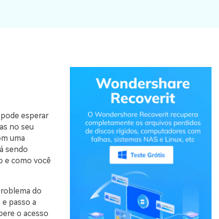
 pode esperar
as no seu
com uma
tá sendo
do e como você
 problema do
 e passo a
pere o acesso