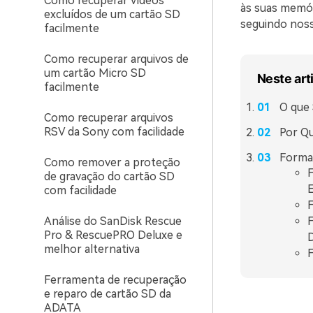
Como recuperar vídeos
às suas memór
excluídos de um cartão SD
seguindo noss
facilmente
Como recuperar arquivos de
um cartão Micro SD
Neste art
facilmente
O que 
Como recuperar arquivos
RSV da Sony com facilidade
Por Q
Forma
Como remover a proteção
F
de gravação do cartão SD
E
com facilidade
F
Análise do SanDisk Rescue
F
Pro & RescuePRO Deluxe e
D
melhor alternativa
F
Ferramenta de recuperação
e reparo de cartão SD da
ADATA