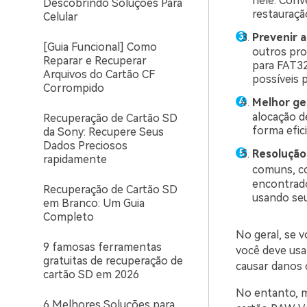
nele. Conv
Descobrindo Soluções Para
restauraçã
Celular
Prevenir a
[Guia Funcional] Como
outros pro
Reparar e Recuperar
para FAT32
Arquivos do Cartão CF
possíveis 
Corrompido
Melhor ge
alocação d
Recuperação de Cartão SD
forma efic
da Sony: Recupere Seus
Dados Preciosos
Resolução 
rapidamente
comuns, c
encontrado
Recuperação de Cartão SD
usando se
em Branco: Um Guia
Completo
No geral, se v
9 famosas ferramentas
você deve usa
gratuitas de recuperação de
causar danos o
cartão SD em 2026
No entanto, m
6 Melhores Soluções para