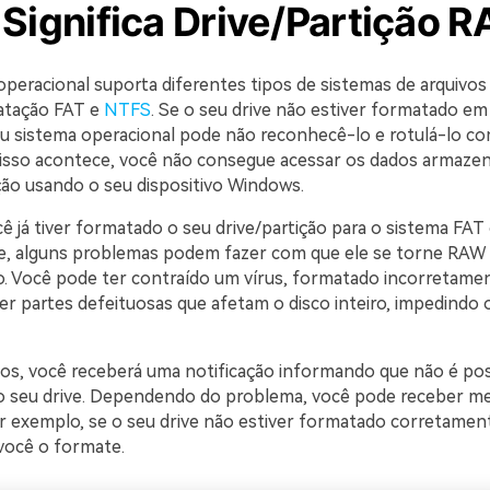
 Significa Drive/Partição 
operacional suporta diferentes tipos de sistemas de arquivo
atação FAT e
NTFS
. Se o seu drive não estiver formatado e
eu sistema operacional pode não reconhecê-lo e rotulá-lo 
 isso acontece, você não consegue acessar os dados armaze
ição usando o seu dispositivo Windows.
 já tiver formatado o seu drive/partição para o sistema FA
, alguns problemas podem fazer com que ele se torne RAW e
vo. Você pode ter contraído um vírus, formatado incorretamen
er partes defeituosas que afetam o disco inteiro, impedindo 
os, você receberá uma notificação informando que não é pos
o seu drive. Dependendo do problema, você pode receber m
or exemplo, se o seu drive não estiver formatado corretamen
 você o formate.