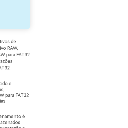
tivos de
ivo RAW,
RAW para FAT32
razões
AT32:
ido e
s,
AW para FAT32
ias
zenamento é
rmazenados