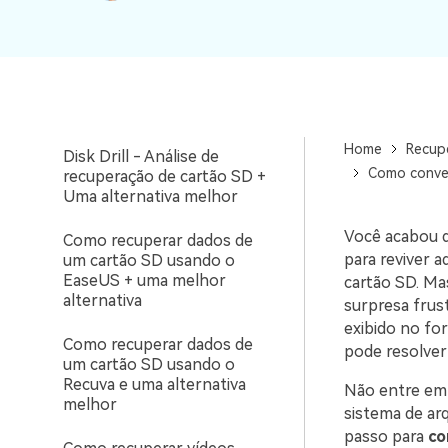
Como converter um cartão
SD RAW para FAT32 (Sem
perder os dados incluídos)
Como recuperar um cartão
SD corrompido no Mac
Home
Recup
Disk Drill - Análise de
Como conver
recuperação de cartão SD +
Uma alternativa melhor
Você acabou d
Como recuperar dados de
para reviver 
um cartão SD usando o
EaseUS + uma melhor
cartão SD. Ma
alternativa
surpresa frus
exibido no fo
Como recuperar dados de
pode resolver
um cartão SD usando o
Recuva e uma alternativa
Não entre em 
melhor
sistema de ar
passo para
co