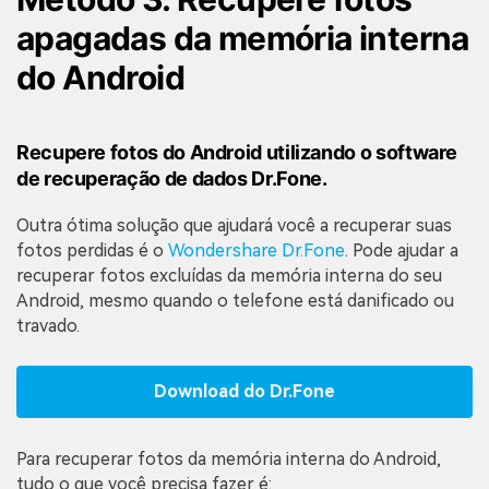
apagadas da memória interna
do Android
Recupere fotos do Android utilizando o software
de recuperação de dados Dr.Fone.
Outra ótima solução que ajudará você a recuperar suas
fotos perdidas é o
Wondershare Dr.Fone
. Pode ajudar a
recuperar fotos excluídas da memória interna do seu
Android, mesmo quando o telefone está danificado ou
travado.
Download do Dr.Fone
Reparo de fotos com IA
Repare suas fotos, melhore a qualidade e restaure momentos
Para recuperar fotos da memória interna do Android,
preciosos com uma solução baseada em IA.
tudo o que você precisa fazer é: