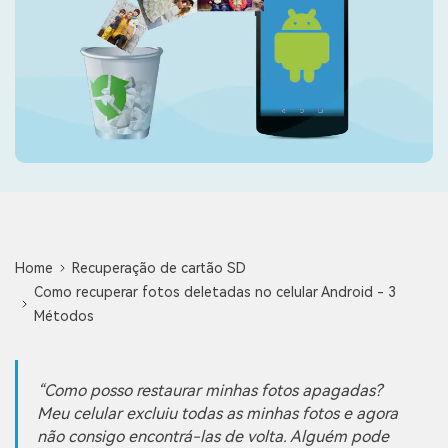
search
ENCONTRAR MAIS SOLUÇÕES
Teste Online
Recoverit Grátis
Recupere dados perdidos/excluídos gratuitamente
Teste Grátis
Outros Produtos
Home
Recuperação de cartão SD
Como recuperar fotos deletadas no celular Android - 3
Repairit - Reparar Dados
Métodos
UBackit - Backup de Dados
Como posso restaurar minhas fotos apagadas?
Meu celular excluiu todas as minhas fotos e agora
não consigo encontrá-las de volta. Alguém pode