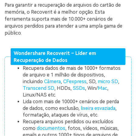
Para garantir a recuperação de arquivos do cartão de
memória, o Recoverit é a melhor opção. Esta
ferramenta suporta mais de 10.000+ cenários de
arquivos perdidos para atender a uma ampla gama de
público.
Wondershare Recoverit – Líder em
Recuperação de Dados
Recupera dados de mais de 1000+ formatos
de arquivo e 1 milhão de dispositivos,
incluindo
Câmera
,
CFexpress
, SD,
micro SD
,
Transcend SD
, HDDs,
SSDs
, Win/
Mac
,
Linux/NAS etc.
Lida com mais de 10000+ cenários de perda
de dados, como exclusão,
lixeira esvaziada
,
formatação, ataques de vírus, etc.
Recupera arquivos perdidos ou excluídos
como
documentos
, fotos, vídeos, músicas,
emails e outros 1000+ tipos de arquivos de