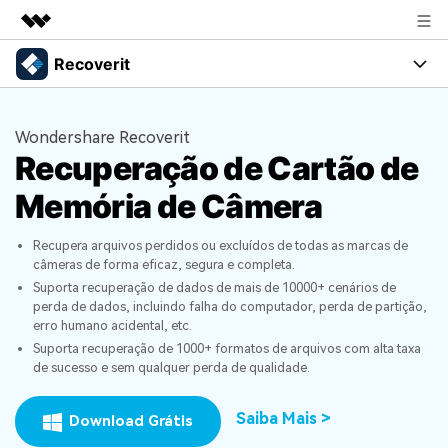
Recoverit
Produtos em destaque
Criatividade digital com IA generativa
Produtos
Negócios
Utilitários
Wondershare Recoverit
Visão geral
Recuperação de Cartão de
Recursos
Sobre nós
Soluções
Recoverit para Windows
Memória de Câmera
Recuperar arquivos de mídia
Uma ferramenta líder de recuperação de dados para
Sala de imprensa
Soluções
Windows
Recupera arquivos perdidos ou excluídos de todas as marcas de
Recuperar arquivos de documentos
Soluções de arquivos
Loja
câmeras de forma eficaz, segura e completa.
Porque Recoverit
Teste Grátis
Suporta recuperação de dados de mais de 10000+ cenários de
Recuperação de dispositivos
Soluções para computadores
perda de dados, incluindo falha do computador, perda de partição,
Especialista em recuperação de dados
Suporte
Guide
erro humano acidental, etc.
Suporta recuperação de 1000+ formatos de arquivos com alta taxa
Soluções para armazenamento
Histórias de usuários
de sucesso e sem qualquer perda de qualidade.
Recoverit para Mac
Entrar
Soluções de backup
Recupere dados ilimitados do sistema Mac
VERIFIQUE TODOS OS RECURSOS
Tema Quente
Saiba Mais >
Download Grátis
Teste Grátis