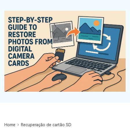
search
ENCONTRAR MAIS SOLUÇÕES
Recoverit Grátis
Recupere dados perdidos/excluídos gratuitamente
Teste Grátis
Outros Produtos
Repairit - Reparar Dados
UBackit - Backup de Dados
Home
Recuperação de cartão SD