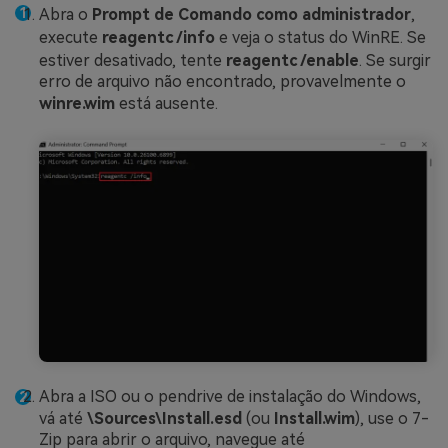
Abra o
Prompt de Comando como administrador
,
execute
reagentc /info
e veja o status do WinRE. Se
estiver desativado, tente
reagentc /enable
. Se surgir
erro de arquivo não encontrado, provavelmente o
winre.wim
está ausente.
Abra a ISO ou o pendrive de instalação do Windows,
vá até
\Sources\Install.esd
(ou
Install.wim
), use o 7-
Zip para abrir o arquivo, navegue até