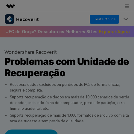
Recoverit
Produtos em destaque
Teste Online
Criatividade digital com IA generativa
e Graça? Descubra os Melhores Sites
Explorar Agora >>
📣 Onde
Produtos
Negócios
Utilitários
Visão geral
Recursos
Sobre nós
Wondershare Recoverit
Soluções
Recoverit para Windows
Problemas com Unidade de
Recuperar arquivos de mídia
Sala de imprensa
Uma ferramenta líder de recuperação de dados
Soluções
Recuperação
para Windows
Recuperar arquivos de documentos
Soluções de arquivos
Loja
Porque Recoverit
Teste Grátis
Recupera dados excluídos ou perdidos de PCs de forma eficaz,
Recuperação de dispositivos
segura e completa.
Soluções para computadores
Especialista em recuperação de dados
Suporte
Guide
Suporta recuperação de dados em mais de 10.000 cenários de perda
de dados, incluindo falha do computador, perda de partição, erro
Soluções para armazenamento
Histórias de usuários
humano acidental, etc.
Recoverit para Mac
Entrar
Suporta recuperação de mais de 1.000 formatos de arquivo com alta
Soluções de backup
Recupere dados ilimitados do sistema Mac
VERIFIQUE TODOS OS RECURSOS
taxa de sucesso e sem perda de qualidade.
Tema Quente
Teste Grátis