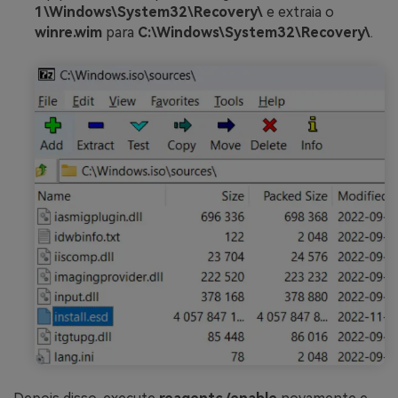
1\Windows\System32\Recovery\
e extraia o
winre.wim
para
C:\Windows\System32\Recovery\
.