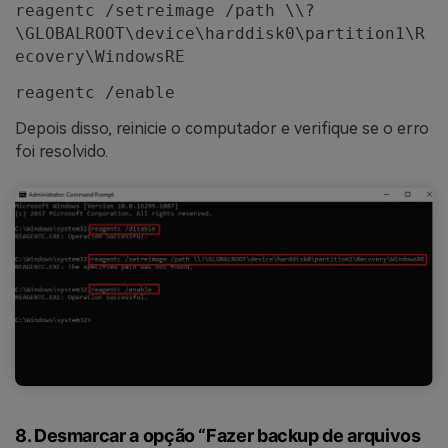
reagentc /setreimage /path \\?
\GLOBALROOT\device\harddisk0\partition1\R
ecovery\WindowsRE
reagentc /enable
Depois disso, reinicie o computador e verifique se o erro
foi resolvido.
8. Desmarcar a opção “Fazer backup de arquivos