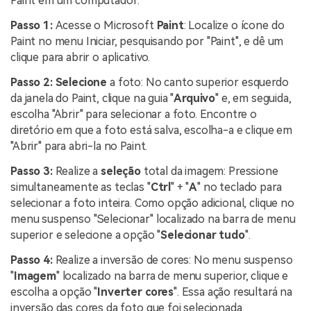
Paint em um computador:
Passo 1:
Acesse o Microsoft
Paint
: Localize o ícone do
Paint no menu Iniciar, pesquisando por "Paint", e dê um
clique para abrir o aplicativo.
Passo 2:
Selecione
a foto: No canto superior esquerdo
da janela do Paint, clique na guia "
Arquivo
" e, em seguida,
escolha "Abrir" para selecionar a foto. Encontre o
diretório em que a foto está salva, escolha-a e clique em
"Abrir" para abri-la no Paint.
Passo 3:
Realize a
seleção
total da imagem: Pressione
simultaneamente as teclas "
Ctrl
" + "
A
" no teclado para
selecionar a foto inteira. Como opção adicional, clique no
menu suspenso "Selecionar" localizado na barra de menu
superior e selecione a opção "
Selecionar tudo
".
Passo 4:
Realize a inversão de cores: No menu suspenso
"
Imagem
" localizado na barra de menu superior, clique e
escolha a opção "
Inverter cores
". Essa ação resultará na
inversão das cores da foto que foi selecionada.