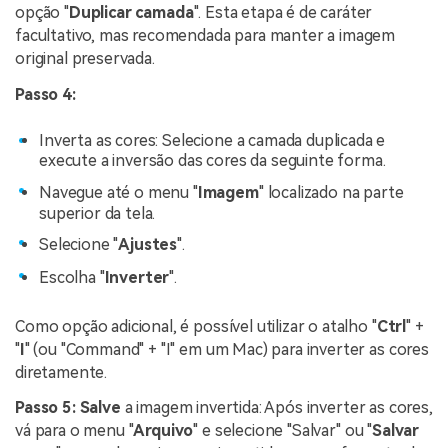
opção "
Duplicar camada
". Esta etapa é de caráter
facultativo, mas recomendada para manter a imagem
original preservada.
Passo 4:
Inverta as cores: Selecione a camada duplicada e
execute a inversão das cores da seguinte forma.
Navegue até o menu "
Imagem
" localizado na parte
superior da tela.
Selecione "
Ajustes
".
Escolha "
Inverter
".
Como opção adicional, é possível utilizar o atalho "
Ctrl
" +
"
I
" (ou "Command" + "I" em um Mac) para inverter as cores
diretamente.
Passo 5:
Salve
a imagem invertida: Após inverter as cores,
vá para o menu "
Arquivo
" e selecione "Salvar" ou "
Salvar