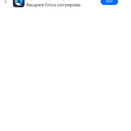
Abrir
Recupere fotos corrompidas
Produtos Maravilhosos
Wondershare
Explore IA
Centro de Ajuda