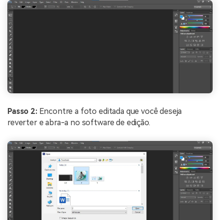
Passo 2:
Encontre a foto editada que você deseja
reverter e abra-a no software de edição.