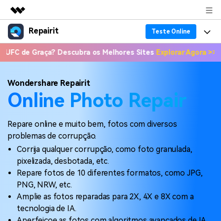
Repairit
Produtos em destaque
Teste Online
Criatividade digital com IA generativa
raça? Descubra os Melhores Sites
Explorar Agora >>
📣 Onde Ass
Produtos
Negócios
Utilitários
Visão geral
Recuperação de dados
Funcionalidades
Sobre nós
Wondershare Repairit
Soluções
Online Photo Repair
Reparo de arquivo corrompido
Recuperação de Dados
Por que Repairit
Sala de imprensa
Repairit for Email
Repare online e muito bem, fotos com diversos
Reparação de Vídeos
Soluções para Arquivos
Recursos
Loja
problemas de corrupção.
Backup de dados
Backup de Dados
Corrija qualquer corrupção, como foto granulada,
Soluções para Computador
Preços
Suporte
pixelizada, desbotada, etc.
Guia em Vídeo
Soluções para Dispositivos de Armazenamento
Repare fotos de 10 diferentes formatos, como JPG,
Suporte
PNG, NRW, etc.
Teste Online
Entrar
PROCURE MAIS SOLUÇÕES
Amplie as fotos reparadas para 2X, 4X e 8X com a
Sobre Nós
tecnologia de IA.
Revisão
Aperfeiçoe as fotos com algoritmos avançados de IA.