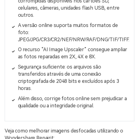
corrompidas disponíveis nos cartões SD,
celulares, câmeras, unidades flash USB, entre
outros.
A versão online suporta muitos formatos de
foto:
JPEG/JPG/CR3/CR2/NEF/NRW/RAF/DNG/TIF/TIFF.
O recurso “AI Image Upscaler” consegue ampliar
as fotos reparadas em 2X, 4X e 8X.
Segurança suficiente: os arquivos são
transferidos através de uma conexão
criptografada de 2048 bits e excluídos após 3
horas.
Além disso, corrige fotos online sem prejudicar a
qualidade ou a integridade original.
Veja como melhorar imagens desfocadas utilizando o
Wondershare Repairit: