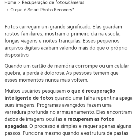
search
Home
Recuperação de fotos/câmeras
ENCONTRAR MAIS SOLUÇÕES
O que é Smart Photo Recovery?
Fotos carregam um grande significado. Elas guardam
Recoverit Grátis
rostos familiares, mostram o primeiro dia na escola,
Recupere dados perdidos/excluídos gratuitamente
longas viagens e noites tranquilas. Esses pequenos
arquivos digitais acabam valendo mais do que o próprio
Teste Grátis
dispositivo.
Quando um cartão de memória corrompe ou um celular
quebra, a perda é dolorosa. As pessoas temem que
Outros Produtos
esses momentos nunca mais voltem.
Repairit - Reparar Dados
Muitos usuários pesquisam
o que é recuperação
inteligente de fotos
quando uma falha repentina apaga
UBackit - Backup de Dados
suas imagens. Programas avançados fazem uma
varredura profunda no armazenamento. Eles encontram
dados de imagens ocultas e
recuperam as fotos
apagadas
. O processo é simples e requer apenas alguns
passos. Funciona mesmo quando a estrutura de pastas