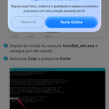
Reparo de fotos com IA
Repare suas fotos, melhore a qualidade e restaure momentos
preciosos com uma solução baseada em IA.
Vamos lá
Teste Online
Depois de instalá-lo, execute
testdisk_win.exe
e
navegue por ele usando
Selecione
Criar
e pressione
Enter
.