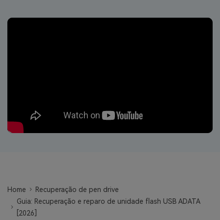
search
ENCONTRAR MAIS SOLUÇÕES
Teste Online
Recoverit Grátis
Recupere dados perdidos/excluídos gratuitamente
Teste Grátis
Outros Produtos
Repairit - Reparar Dados
UBackit - Backup de Dados
Home
Recuperação de pen drive
Guia: Recuperação e reparo de unidade flash USB ADATA
[2026]