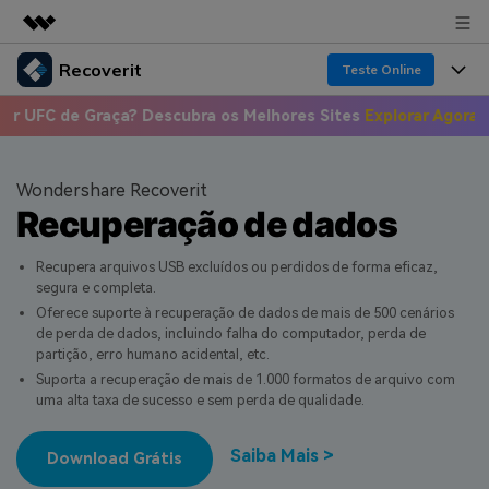
Recoverit
Produtos em destaque
Teste Online
Criatividade digital com IA generativa
e Graça? Descubra os Melhores Sites
Explorar Agora >>
📣 Onde
Produtos
Negócios
Utilitários
Visão geral
Recursos
Sobre nós
Wondershare Recoverit
Soluções
Recoverit para Windows
Recuperação de dados
Recuperar arquivos de mídia
Sala de imprensa
Uma ferramenta líder de recuperação de dados
Soluções
para Windows
Recupera arquivos USB excluídos ou perdidos de forma eficaz,
Recuperar arquivos de documentos
Soluções de arquivos
segura e completa.
Loja
Porque Recoverit
Teste Grátis
Oferece suporte à recuperação de dados de mais de 500 cenários
Recuperação de dispositivos
de perda de dados, incluindo falha do computador, perda de
Soluções para computadores
Especialista em recuperação de dados
Suporte
Guide
partição, erro humano acidental, etc.
Suporta a recuperação de mais de 1.000 formatos de arquivo com
Soluções para armazenamento
Histórias de usuários
uma alta taxa de sucesso e sem perda de qualidade.
Recoverit para Mac
Entrar
Soluções de backup
Recupere dados ilimitados do sistema Mac
VERIFIQUE TODOS OS RECURSOS
Tema Quente
Saiba Mais >
Download Grátis
Teste Grátis