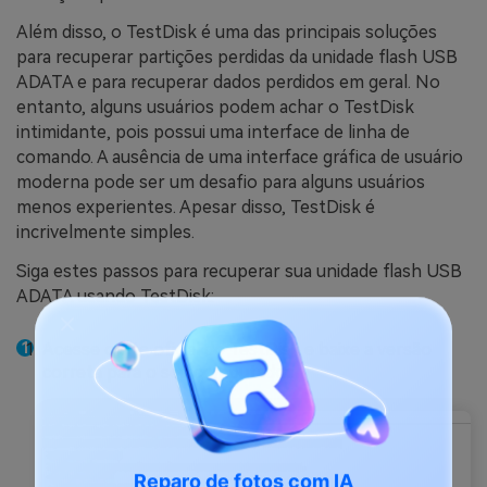
Além disso, o TestDisk é uma das principais soluções
para recuperar partições perdidas da unidade flash USB
ADATA e para recuperar dados perdidos em geral. No
entanto, alguns usuários podem achar o TestDisk
intimidante, pois possui uma interface de linha de
comando. A ausência de uma interface gráfica de usuário
moderna pode ser um desafio para alguns usuários
menos experientes. Apesar disso, TestDisk é
incrivelmente simples.
Siga estes passos para recuperar sua unidade flash USB
ADATA usando TestDisk:
Acesse o
site oficial
do TestDisk e baixe a versão
correta para o seu computador.