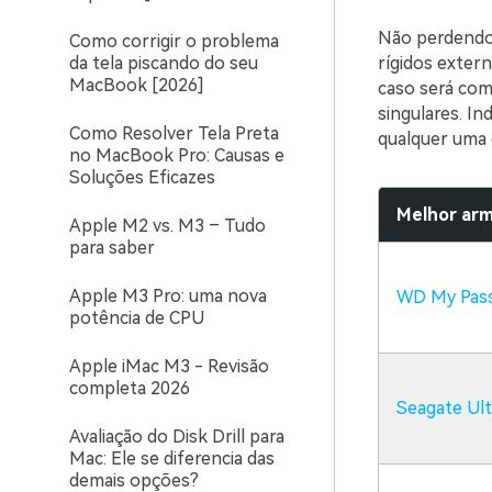
Não perdendo 
Como corrigir o problema
da tela piscando do seu
rígidos exter
MacBook [2026]
caso será com
singulares. I
Como Resolver Tela Preta
qualquer uma d
no MacBook Pro: Causas e
Soluções Eficazes
Melhor ar
Apple M2 vs. M3 – Tudo
para saber
Apple M3 Pro: uma nova
WD My Pass
potência de CPU
Apple iMac M3 - Revisão
completa 2026
Seagate Ult
Avaliação do Disk Drill para
Mac: Ele se diferencia das
demais opções?