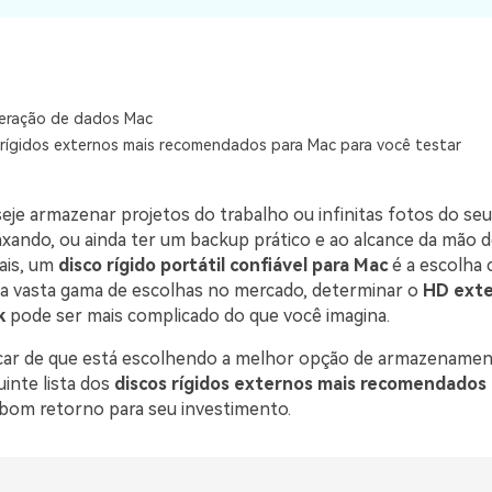
Download Grátis
Download Grátis
Download Grátis
Ver todos os produtos
VERIFIQUE TODOS OS RECURSOS
eração de dados Mac
 rígidos externos mais recomendados para Mac para você testar
eje armazenar projetos do trabalho ou infinitas fotos do seu
axando, ou ainda ter um backup prático e ao alcance da mão 
iais, um
disco rígido portátil confiável para Mac
é a escolha 
a vasta gama de escolhas no mercado, determinar o
HD exte
k
pode ser mais complicado do que você imagina.
ficar de que está escolhendo a melhor opção de armazenamen
inte lista dos
discos rígidos externos mais recomendados
om retorno para seu investimento.