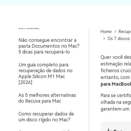
deles é o mais indicado?
Como corrigir a instalação
do macOS não pôde ser
concluída
Home
Recup
Os 7 discos
Não consegue encontrar a
pasta Documentos no Mac?
5 dicas para recuperá-lo
Quer você des
estimação rel
Um guia completo para
recuperação de dados no
ficheiros cruc
Apple Silicon M1 Mac
entanto, com 
[2026]
para MacBoo
As 5 melhores alternativas
Para se certi
do Recuva para Mac
olhada na segu
garantem um b
Como recuperar dados de
um disco rígido no Mac?