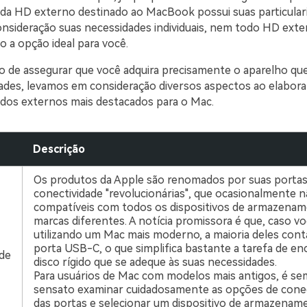
ada HD externo destinado ao MacBook possui suas particulari
nsideração suas necessidades individuais, nem todo HD exte
 a opção ideal para você.
o de assegurar que você adquira precisamente o aparelho qu
ades, levamos em consideração diversos aspectos ao elabora
gidos externos mais destacados para o Mac.
Descrição
Os produtos da Apple são renomados por suas portas
conectividade "revolucionárias", que ocasionalmente 
compatíveis com todos os dispositivos de armazena
marcas diferentes. A notícia promissora é que, caso vo
utilizando um Mac mais moderno, a maioria deles con
porta USB-C, o que simplifica bastante a tarefa de e
de
disco rígido que se adeque às suas necessidades.
Para usuários de Mac com modelos mais antigos, é s
sensato examinar cuidadosamente as opções de conec
das portas e selecionar um dispositivo de armazenam