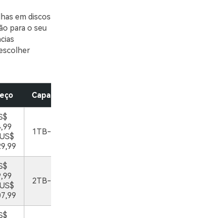
lhas em discos
ão para o seu
cias
escolher
reço
Capacidade
S$
,99
1TB-5TB
 US$
9,99
S$
,99
2TB-5TB
 US$
7,99
S$