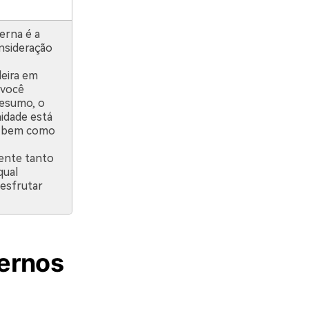
erna é a
nsideração
deira em
 você
resumo, o
idade está
, bem como
ente tanto
qual
desfrutar
ternos