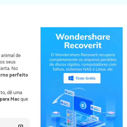
 animal de
dos seus
certa. No
rno perfeito
to, dê uma
 para Mac
que