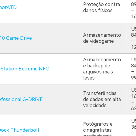
Proteção contra
89
rmorATD
danos físicos
–
16
U
Armazenamento
84
10 Game Drive
de videogame
–
12
Armazenamento
U
e backup de
84
niStation Extreme NFC
arquivos mais
–
leves
99
U
Transferências
16
ofessional G-DRIVE
de dados em alta
–
velocidade
62
U
Fotógrafos e
36
 Dock Thunderbolt
cinegrafistas
–