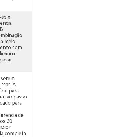
ves e
ência.
TB
combinação
 a meio
mento com
iminuir
 pesar
a serem
 Mac. A
ário para
er, ao passo
ndado para
ferência de
dos 30
maior
cia completa