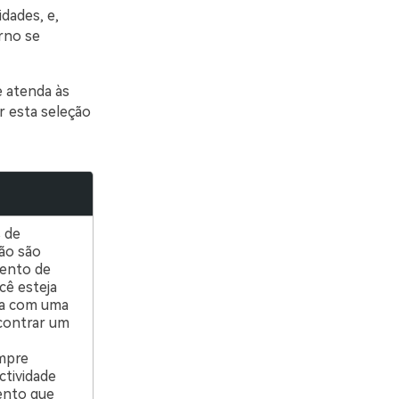
dades, e,
rno se
e atenda às
r esta seleção
 de
não são
mento de
cê esteja
ta com uma
ncontrar um
empre
tividade
ento que