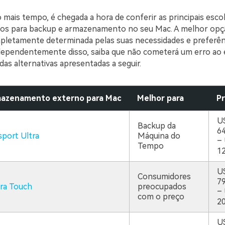
mais tempo, é chegada a hora de conferir as principais esco
nos para backup e armazenamento no seu Mac. A melhor opç
pletamente determinada pelas suas necessidades e preferên
ndependentemente disso, saiba que não cometerá um erro ao 
as alternativas apresentadas a seguir.
mazenamento externo para Mac
Melhor para
P
U
Backup da
64
port Ultra
Máquina do
–
Tempo
12
U
Consumidores
79
ra Touch
preocupados
–
com o preço
20
U