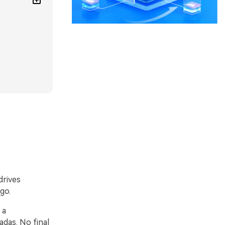
drives
go.
 a
adas. No final