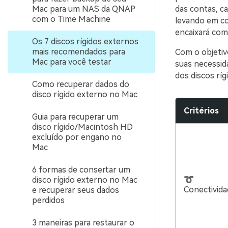
Mac para um NAS da QNAP
das contas, c
com o Time Machine
levando em co
encaixará como
Os 7 discos rígidos externos
mais recomendados para
Com o objetiv
Mac para você testar
suas necessid
dos discos rí
Como recuperar dados do
disco rígido externo no Mac
Critérios
Guia para recuperar um
disco rígido/Macintosh HD
excluído por engano no
Mac
6 formas de consertar um
➰
disco rígido externo no Mac
Conectivida
e recuperar seus dados
perdidos
3 maneiras para restaurar o