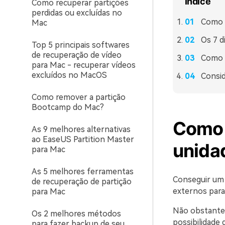
Índice
Como recuperar partições
perdidas ou excluídas no
Como 
Mac
Os 7 d
Top 5 principais softwares
de recuperação de vídeo
Como r
para Mac - recuperar vídeos
excluídos no MacOS
Consid
Como remover a partição
Bootcamp do Mac?
Como 
As 9 melhores alternativas
ao EaseUS Partition Master
unida
para Mac
As 5 melhores ferramentas
Conseguir um 
de recuperação de partição
externos para
para Mac
Não obstante,
Os 2 melhores métodos
possibilidade 
para fazer backup de seu