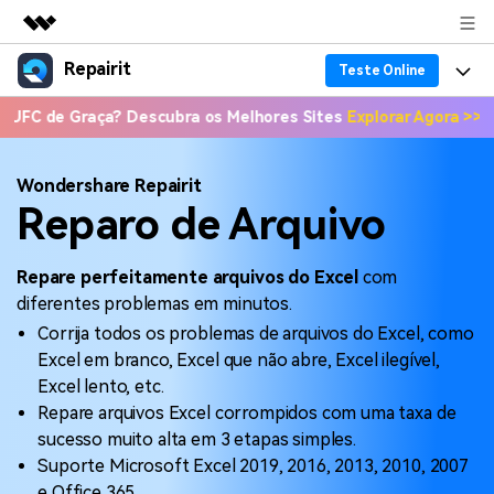
Repairit
Produtos em destaque
Teste Online
Criatividade digital com IA generativa
 Graça? Descubra os Melhores Sites
Explorar Agora >>
📣 Onde A
Produtos
Negócios
Utilitários
Visão geral
Recuperação de dados
Funcionalidades
Sobre nós
Wondershare Repairit
Soluções
Reparo de Arquivo
Reparo de arquivo corrompido
Recuperação de Dados
Por que Repairit
Sala de imprensa
Repairit for Email
Repare perfeitamente arquivos do Excel
com
Reparação de Vídeos
Soluções para Arquivos
Recursos
Loja
diferentes problemas em minutos.
Backup de dados
Backup de Dados
Corrija todos os problemas de arquivos do Excel, como
Soluções para Computador
Preços
Suporte
Excel em branco, Excel que não abre, Excel ilegível,
Guia em Vídeo
Soluções para Dispositivos de Armazenamento
Excel lento, etc.
Suporte
Repare arquivos Excel corrompidos com uma taxa de
Teste Online
Entrar
PROCURE MAIS SOLUÇÕES
sucesso muito alta em 3 etapas simples.
Sobre Nós
Suporte Microsoft Excel 2019, 2016, 2013, 2010, 2007
Revisão
e Office 365.