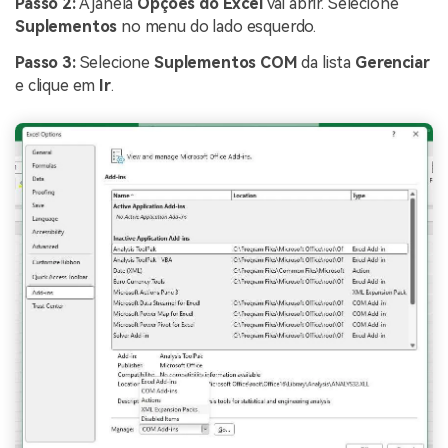
Passo 2:
A janela
Opções do Excel
vai abrir. Selecione
Suplementos
no menu do lado esquerdo.
Passo 3:
Selecione
Suplementos COM
da lista
Gerenciar
e clique em
Ir
.