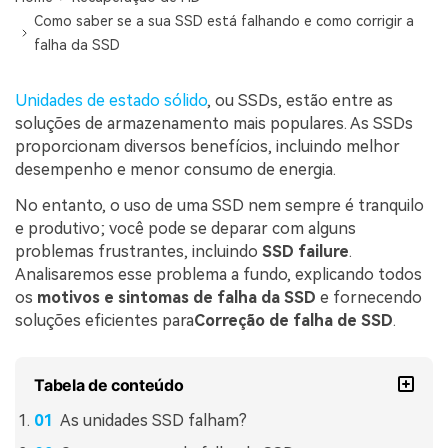
search
ENCONTRAR MAIS SOLUÇÕES
Como saber se a sua SSD está falhando e como corrigir a
falha da SSD
Recoverit Grátis
Unidades de estado sólido
, ou SSDs, estão entre as
Recupere dados perdidos/excluídos gratuitamente
soluções de armazenamento mais populares. As SSDs
proporcionam diversos benefícios, incluindo melhor
Teste Grátis
desempenho e menor consumo de energia.
No entanto, o uso de uma SSD nem sempre é tranquilo
e produtivo; você pode se deparar com alguns
problemas frustrantes, incluindo
SSD failure
.
Outros Produtos
Analisaremos esse problema a fundo, explicando todos
Repairit - Reparar Dados
os
motivos e sintomas de falha da SSD
e fornecendo
soluções eficientes para
Correção de falha de SSD
.
UBackit - Backup de Dados
Tabela de conteúdo
As unidades SSD falham?