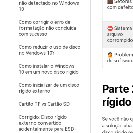
🏿 Setores
não detectado no Windows
com defeit
10
Como corrigir o erro de
formatação não concluída
⛔ Sistema 
com sucesso
arquivo
corrompido
Como reduzir o uso de disco
no Windows 10?
🤦 Problem
de softwar
Como instalar o Windows
10 em um novo disco rígido
Como inicializar de um disco
Parte 
rígido externo
rígid
Cartão TF vs Cartão SD
Corrigido: Disco rígido
Se você não q
externo convertido
a solução aba
acidentalmente para ESD-
disco rígido 