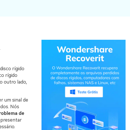
r
isco rígido
co rígido
o outro lado,
r um sinal de
ados. Nós
problema de
presentar
ssário.