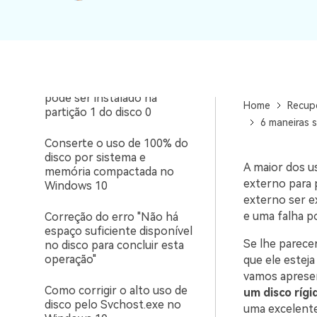
Como consertar a BIOS que
não detecta o SSD no
computador
Corrigido: o Windows não
pode ser instalado na
Home
Recup
partição 1 do disco 0
6 maneiras 
Conserte o uso de 100% do
disco por sistema e
A maior dos u
memória compactada no
externo para p
Windows 10
externo ser e
e uma falha p
Correção do erro "Não há
espaço suficiente disponível
Se lhe parece
no disco para concluir esta
operação"
que ele esteja
vamos apresen
Como corrigir o alto uso de
um disco ríg
disco pelo Svchost.exe no
uma excelente 