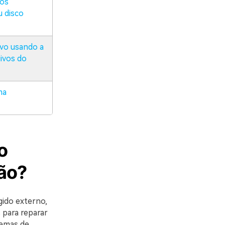
 os
u disco
ivo usando a
ivos do
ma
o
ão?
gido externo,
 para reparar
lemas de