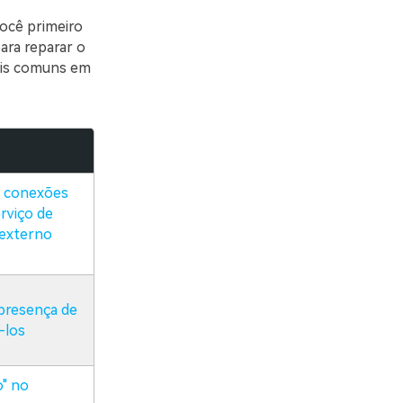
você primeiro
ara reparar o
mais comuns em
e conexões
rviço de
 externo
 presença de
-los
o" no