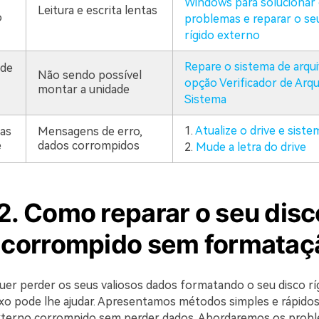
Windows para solucionar
Leitura e escrita lentas
o
problemas e reparar o se
rígido externo
Repare o sistema de arqu
de
Não sendo possível
opção Verificador de Arqu
montar a unidade
Sistema
1.
Atualize o drive e siste
as
Mensagens de erro,
e
dados corrompidos
2.
Mude a letra do drive
2. Como reparar o seu disc
o corrompido sem formataç
uer perder os seus valiosos dados formatando o seu disco rí
ixo pode lhe ajudar. Apresentamos métodos simples e rápidos
externo corrompido sem perder dados. Abordaremos os prob