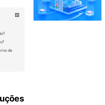
ão?
ão?
erno de
luções