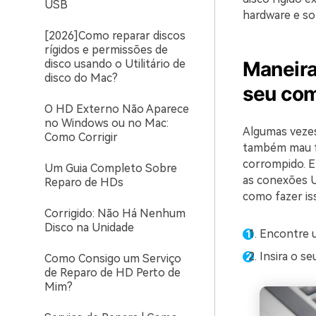
USB
hardware e so
[2026]Como reparar discos
rígidos e permissões de
disco usando o Utilitário de
Maneira
disco do Mac?
seu co
O HD Externo Não Aparece
no Windows ou no Mac:
Algumas vezes
Como Corrigir
também mau fu
corrompido. E
Um Guia Completo Sobre
as conexões US
Reparo de HDs
como fazer is
Corrigido: Não Há Nenhum
Disco na Unidade
Encontre u
Insira o se
Como Consigo um Serviço
de Reparo de HD Perto de
Mim?