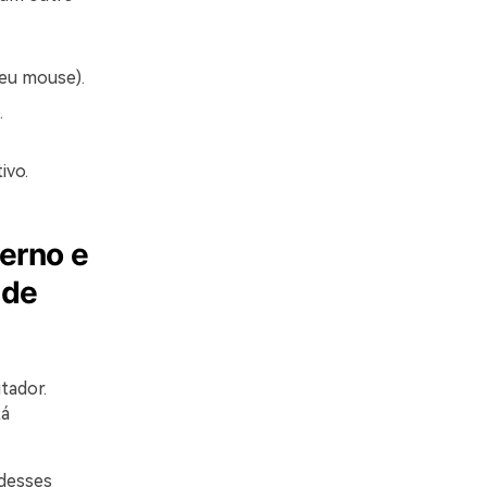
eu mouse).
.
ivo.
terno e
 de
tador.
tá
 desses