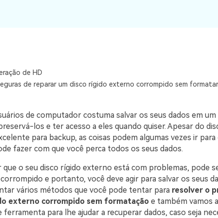
Ver todos os produtos
VERIFIQUE TODOS OS RECURSOS
eração de HD
seguras de reparar um disco rígido externo corrompido sem formata
suários de computador costuma salvar os seus dados em um d
reservá-los e ter acesso a eles quando quiser. Apesar do dis
xcelente para backup, as coisas podem algumas vezes ir para 
ode fazer com que você perca todos os seus dados.
r que o seu disco rígido externo está com problemas, pode se
 corrompido e portanto, você deve agir para salvar os seus d
tar vários métodos que você pode tentar para
resolver o 
ido externo corrompido sem formatação
e também vamos a
ferramenta para lhe ajudar a recuperar dados, caso seja nece