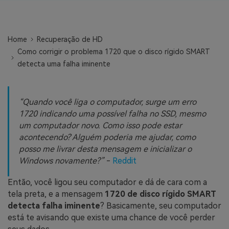
search
ENCONTRAR MAIS SOLUÇÕES
Teste Online
Home
Recuperação de HD
Recoverit Grátis
Como corrigir o problema 1720 que o disco rígido SMART
Recupere dados perdidos/excluídos gratuitamente
detecta uma falha iminente
Teste Grátis
Quando você liga o computador, surge um erro
1720 indicando uma possível falha no SSD, mesmo
um computador novo. Como isso pode estar
Outros Produtos
acontecendo? Alguém poderia me ajudar, como
posso me livrar desta mensagem e inicializar o
Repairit - Reparar Dados
Windows novamente?
-
Reddit
UBackit - Backup de Dados
Então, você ligou seu computador e dá de cara com a
tela preta, e a mensagem
1720 de disco rígido SMART
detecta falha iminente
? Basicamente, seu computador
está te avisando que existe uma chance de você perder