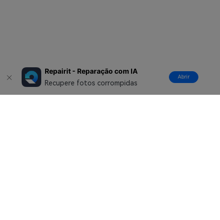
Repairit - Reparação com IA
Abrir
Recupere fotos corrompidas
Produtos Maravilhosos
Wondershare
Explore IA
Centro de Ajuda