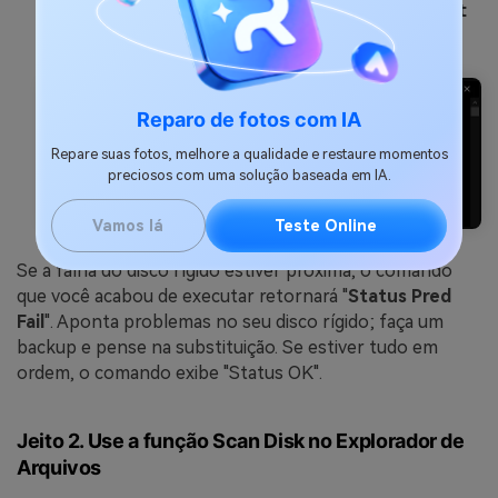
insira o seguinte comando "
wmic diskdrive get
status
". Aperte em
Enter
.
Reparo de fotos com IA
Repare suas fotos, melhore a qualidade e restaure momentos
preciosos com uma solução baseada em IA.
Vamos lá
Teste Online
Se a falha do disco rígido estiver próxima, o comando
que você acabou de executar retornará "
Status Pred
Fail
". Aponta problemas no seu disco rígido; faça um
backup e pense na substituição. Se estiver tudo em
ordem, o comando exibe "Status OK".
Jeito 2. Use a função Scan Disk no Explorador de
Arquivos