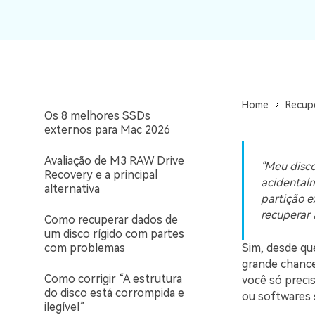
morto/danificado/quebrado
Como recuperar um disco
rígido formatado no Mac:
Dicas e soluções de
espertos
Home
Recup
Os 8 melhores SSDs
externos para Mac 2026
Avaliação de M3 RAW Drive
"Meu disco
Recovery e a principal
acidentalm
alternativa
partição e
recuperar 
Como recuperar dados de
um disco rígido com partes
com problemas
Sim, desde qu
grande chanc
Como corrigir “A estrutura
você só preci
do disco está corrompida e
ou softwares s
ilegível”