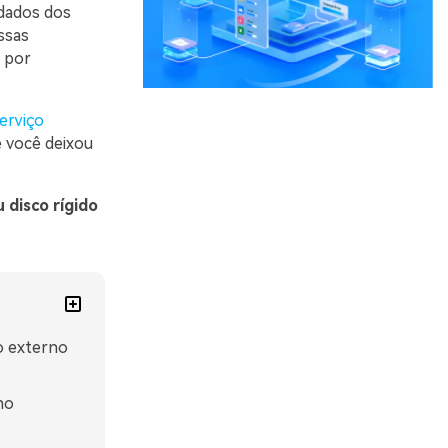
 dados dos
ssas
 por
erviço
e você deixou
 disco rígido
o externo
no