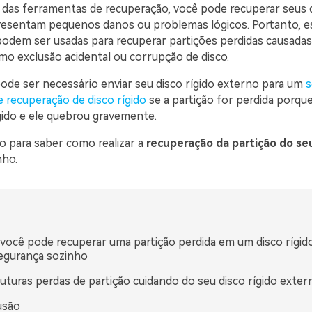
 das ferramentas de recuperação, você pode recuperar seus
resentam pequenos danos ou problemas lógicos. Portanto, e
odem ser usadas para recuperar partições perdidas causadas
o exclusão acidental ou corrupção de disco.
ode ser necessário enviar seu disco rígido externo para um
s
e recuperação de disco rígido
se a partição for perdida porqu
ígido e ele quebrou gravemente.
go para saber como realizar a
recuperação da partição do seu
nho.
ocê pode recuperar uma partição perdida em um disco rígid
egurança sozinho
futuras perdas de partição cuidando do seu disco rígido exter
usão