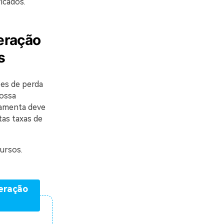
icados.
eração
s
ões de perda
possa
rramenta deve
tas taxas de
ursos.
eração