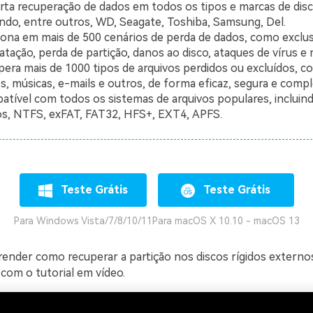
ta recuperação de dados em todos os tipos e marcas de disco
indo, entre outros, WD, Seagate, Toshiba, Samsung, Del.
ona em mais de 500 cenários de perda de dados, como exclus
tação, perda de partição, danos ao disco, ataques de vírus e 
era mais de 1000 tipos de arquivos perdidos ou excluídos, c
s, músicas, e-mails e outros, de forma eficaz, segura e compl
tível com todos os sistemas de arquivos populares, incluind
os, NTFS, exFAT, FAT32, HFS+, EXT4, APFS.
Teste Grátis
Teste Grátis
Para Windows Vista/7/8/10/11
Para macOS X 10.10 - macOS 13
ender como recuperar a partição nos discos rígidos externo
a com o tutorial em vídeo.