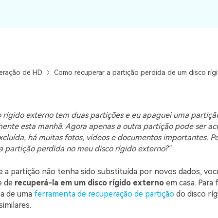
Ver todos os produtos
VERIFIQUE TODOS OS RECURSOS
eração de HD
Como recuperar a partição perdida de um disco ríg
 rígido externo tem duas partições e eu apaguei uma partição
ente esta manhã. Agora apenas a outra partição pode ser ac
xcluída, há muitas fotos, vídeos e documentos importantes. P
a partição perdida no meu disco rígido externo?"
e a partição não tenha sido substituída por novos dados, vo
e de
recuperá-la em um disco rígido externo
em casa. Para f
sa de uma
ferramenta de recuperação de partição
do disco rí
imilares.