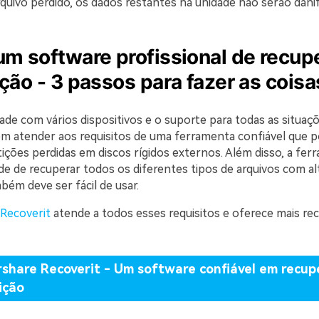
quivo perdido, os dados restantes na unidade não serão danif
um software profissional de recup
ição - 3 passos para fazer as coisa
ade com vários dispositivos e o suporte para todas as situaç
m atender aos requisitos de uma ferramenta confiável que 
tições perdidas em discos rígidos externos. Além disso, a fe
de de recuperar todos os diferentes tipos de arquivos com al
bém deve ser fácil de usar.
Recoverit
atende a todos esses requisitos e oferece mais rec
hare Recoverit - Um software confiável em recup
ição