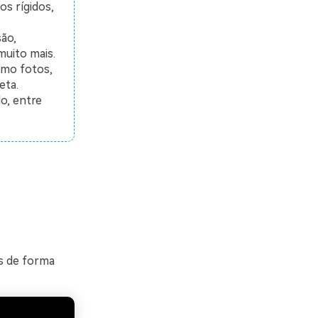
s rígidos,
ão,
muito mais.
omo fotos,
eta.
o, entre
s de forma