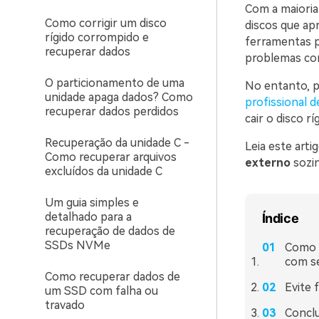
Com a maioria
Como corrigir um disco
discos que ap
rígido corrompido e
ferramentas p
recuperar dados
problemas com
O particionamento de uma
No entanto, p
unidade apaga dados? Como
profissional d
recuperar dados perdidos
cair o disco r
Recuperação da unidade C -
Leia este arti
Como recuperar arquivos
externo
sozi
excluídos da unidade C
Um guia simples e
detalhado para a
Índice
recuperação de dados de
SSDs NVMe
Como v
com s
Como recuperar dados de
Evite 
um SSD com falha ou
travado
Concl