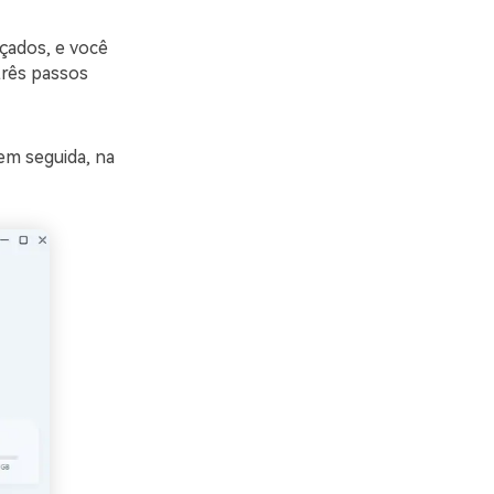
çados, e você
três passos
em seguida, na