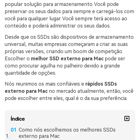
search
ENCONTRAR MAIS SOLUÇÕES
popular solução para armazenamento. Você pode
preservar os seus dados para sempre e carregá-los com
você para qualquer lugar. Você sempre terá acesso ao
conteúdo e poderá administrar os seus dados.
Recoverit Grátis
Desde que os SSDs são dispositivos de armazenamento
Recupere dados perdidos/excluídos gratuitamente
universal, muitas empresas começaram a criar as suas
próprias versões, criando um boom de competição.
Teste Grátis
Escolher o
melhor SSD externo para Mac
pode ser
como procurar agulha no palheiro devido a grande
quantidade de opções.
Outros Produtos
Nós reunimos os mais confiáveis e
rápidos SSDs
externo para Mac
no mercado atualmente, então, você
Repairit - Reparar Dados
pode escolher entre eles, qual é o da sua preferência.
UBackit - Backup de Dados
Índice
Como nós escolhemos os melhores SSDs
externo para Mac