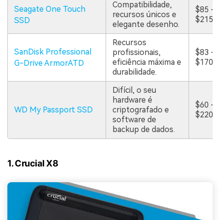
Compatibilidade,
Seagate One Touch
$85 -
recursos únicos e
$215
SSD
elegante desenho.
Recursos
SanDisk Professional
profissionais,
$83 -
eficiência máxima e
$170
G-Drive ArmorATD
durabilidade.
Difícil, o seu
hardware é
$60 -
WD My Passport SSD
criptografado e
$220
software de
backup de dados.
1. Crucial X8