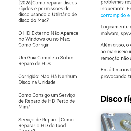
problemas res
[2026]Como reparar discos
inoperante. E
rígidos e permissões de
disco usando o Utilitário de
corrompido e i
disco do Mac?
Logicamente q
O HD Externo Não Aparece
malware, spyw
no Windows ou no Mac:
Além disso, o 
Como Corrigir
ao manuseio i
Um Guia Completo Sobre
remoção não s
Reparo de HDs
Em última inst
provocando tra
Corrigido: Não Há Nenhum
Disco na Unidade
Como Consigo um Serviço
Disco r
de Reparo de HD Perto de
Mim?
Serviço de Reparo | Como
Reparar o HD do Ipod