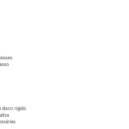
desses
asso
disco rígido
aliza
ssárias.