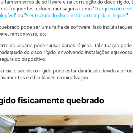
ultam em erros de software e na corrupção do disco rígido,
rros frequentes incluem mensagens como "
O arquivo ou dire
legível
" ou "
A estrutura do disco está corrompida e ilegível
".
uebrado pode ser uma falha de software. Isso inclui ataques 
are, ransomware, etc.
erro do usuário pode causar danos lógicos. Tal situação pode 
nadequado do disco rígido, envolvendo instalações equivocad
egura do dispositivo.
ância, o seu disco rígido pode estar danificado devido a erros
vamentos e dificuldades na inicialização.
ígido fisicamente quebrado