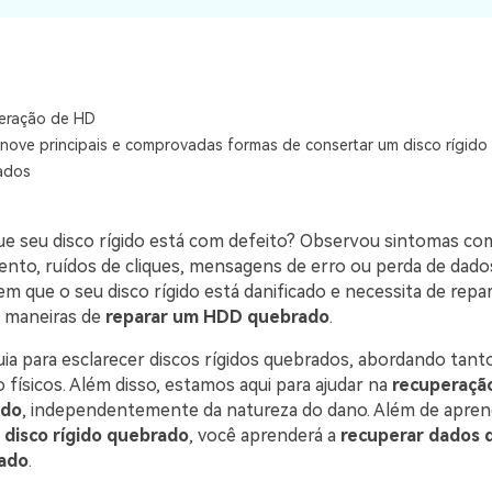
Download Grátis
Download Grátis
Download Grátis
Ver todos os produtos
VERIFIQUE TODOS OS RECURSOS
eração de HD
nove principais e comprovadas formas de consertar um disco rígido 
ados
e seu disco rígido está com defeito? Observou sintomas co
nto, ruídos de cliques, mensagens de erro ou perda de dado
em que o seu disco rígido está danificado e necessita de repa
s maneiras de
reparar um HDD quebrado
.
ia para esclarecer discos rígidos quebrados, abordando tant
 físicos. Além disso, estamos aqui para ajudar na
recuperação
ado
, independentemente da natureza do dano. Além de apren
 disco rígido quebrado
, você aprenderá a
recuperar dados 
cado
.