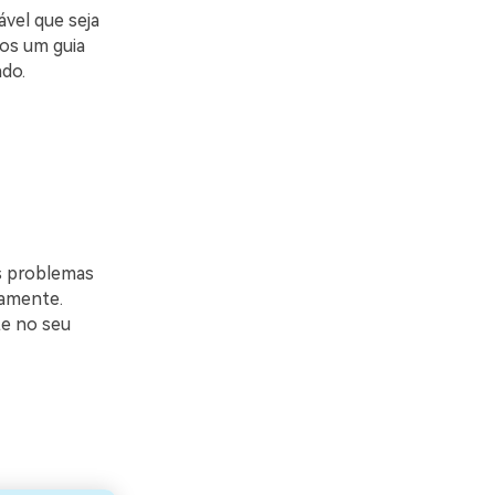
ável que seja
mos um guia
do.
s problemas
camente.
te no seu