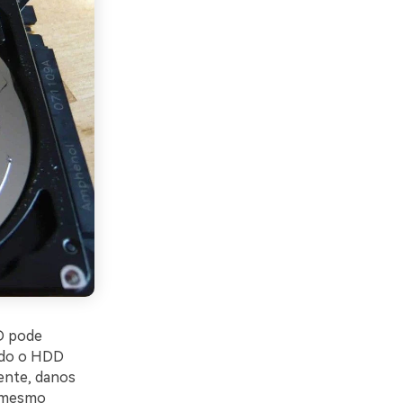
D pode
ando o HDD
ente, danos
u mesmo