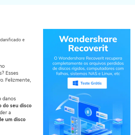
danificado e
mo
s? Esses
ro. Felizmente,
o danos
 do seu disco
der a
de um disco