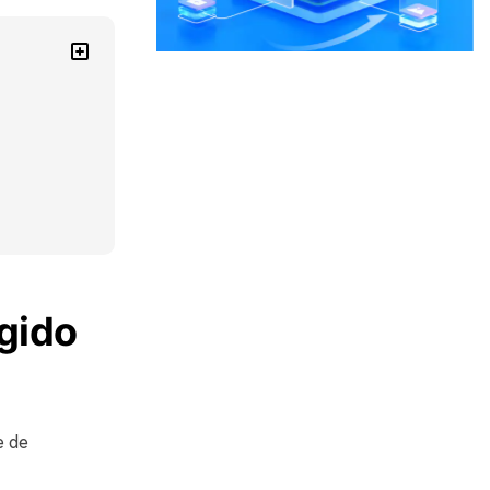
gido
e de