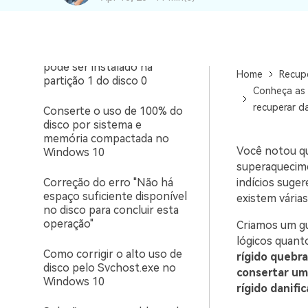
não detecta o SSD no
computador
Corrigido: o Windows não
pode ser instalado na
Home
Recup
partição 1 do disco 0
Conheça as 
recuperar d
Conserte o uso de 100% do
disco por sistema e
memória compactada no
Você notou qu
Windows 10
superaquecime
Correção do erro "Não há
indícios suger
espaço suficiente disponível
existem vária
no disco para concluir esta
operação"
Criamos um gu
lógicos quanto
Como corrigir o alto uso de
rígido quebr
disco pelo Svchost.exe no
consertar um
Windows 10
rígido danifi