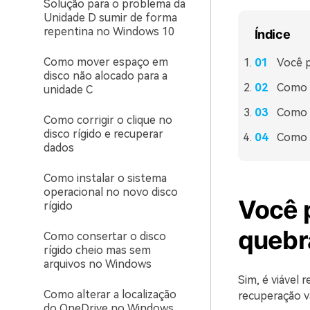
Solução para o problema da
Unidade D sumir de forma
repentina no Windows 10
Índice
Como mover espaço em
Você p
disco não alocado para a
Como u
unidade C
Como c
Como corrigir o clique no
disco rígido e recuperar
Como c
dados
Como instalar o sistema
operacional no novo disco
Você 
rígido
quebr
Como consertar o disco
rígido cheio mas sem
arquivos no Windows
Sim, é viável 
Como alterar a localização
recuperação va
do OneDrive no Windows