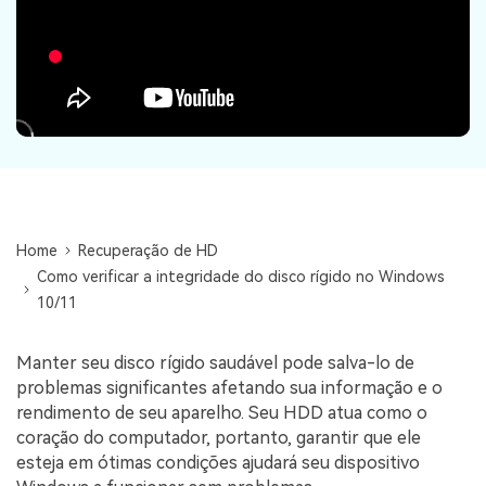
search
ENCONTRAR MAIS SOLUÇÕES
Recoverit Grátis
Recupere dados perdidos/excluídos gratuitamente
Teste Grátis
Home
Recuperação de HD
Como verificar a integridade do disco rígido no Windows
Outros Produtos
10/11
Repairit - Reparar Dados
UBackit - Backup de Dados
Manter seu disco rígido saudável pode salva-lo de
problemas significantes afetando sua informação e o
rendimento de seu aparelho. Seu HDD atua como o
coração do computador, portanto, garantir que ele
esteja em ótimas condições ajudará seu dispositivo