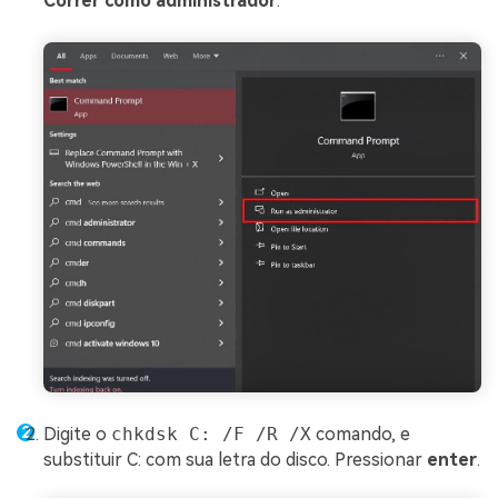
Correr como administrador
.
Digite o
chkdsk C: /F /R /X
comando, e
substituir C: com sua letra do disco. Pressionar
enter
.