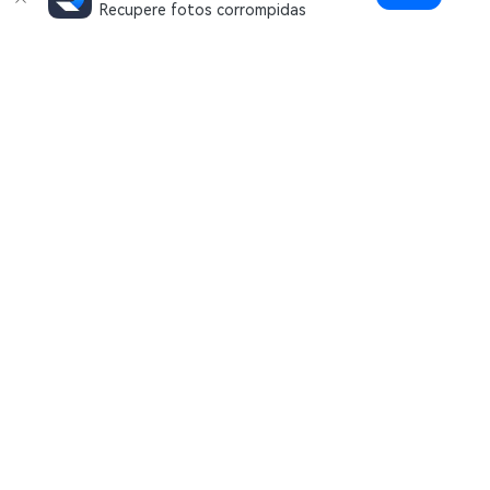
Recupere fotos corrompidas
Produtos Maravilhosos
Wondershare
Explore IA
Centro de Ajuda