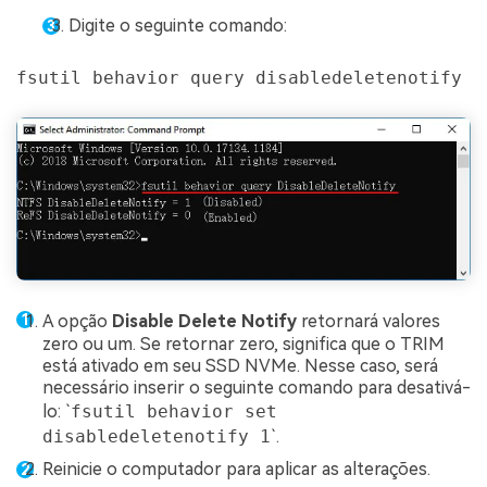
Digite o seguinte comando:
fsutil behavior query disabledeletenotify
Reparo de fotos com IA
Repare suas fotos, melhore a qualidade e restaure momentos
preciosos com uma solução baseada em IA.
A opção
Disable Delete Notify
retornará valores
Vamos lá
Teste Online
zero ou um. Se retornar zero, significa que o TRIM
está ativado em seu SSD NVMe. Nesse caso, será
necessário inserir o seguinte comando para desativá-
lo: `
fsutil behavior set
disabledeletenotify 1
`.
Reinicie o computador para aplicar as alterações.