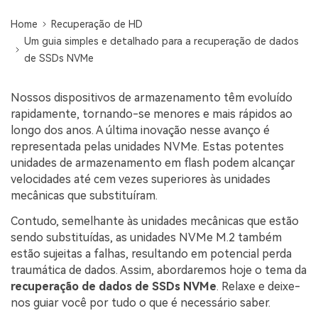
search
ENCONTRAR MAIS SOLUÇÕES
Home
Recuperação de HD
Um guia simples e detalhado para a recuperação de dados
Teste Online
de SSDs NVMe
Recoverit Grátis
Recupere dados perdidos/excluídos gratuitamente
Nossos dispositivos de armazenamento têm evoluído
rapidamente, tornando-se menores e mais rápidos ao
Teste Grátis
longo dos anos. A última inovação nesse avanço é
representada pelas unidades NVMe. Estas potentes
unidades de armazenamento em flash podem alcançar
velocidades até cem vezes superiores às unidades
Outros Produtos
mecânicas que substituíram.
Repairit - Reparar Dados
Contudo, semelhante às unidades mecânicas que estão
UBackit - Backup de Dados
sendo substituídas, as unidades NVMe M.2 também
estão sujeitas a falhas, resultando em potencial perda
traumática de dados. Assim, abordaremos hoje o tema da
recuperação de dados de SSDs NVMe
. Relaxe e deixe-
nos guiar você por tudo o que é necessário saber.