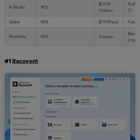
$79.99
Profis
R-Studio
95%
Vitalício
TI
Stellar
94%
$79.99/ano
Fotos 
Baixo
PhotoRec
92%
Gratuito
orçam
#1
Recoverit