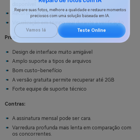
Reparo de fotos com IA
disponível
Recursos de filtragem e pesquisa
Repare suas fotos, melhore a qualidade e restaure momentos
preciosos com uma solução baseada em IA.
Visualização em tempo real durante a verificação
Vamos lá
Teste Online
Prós:
Design de interface muito amigável
Amplo suporte a tipos de arquivos
Bom custo-benefício
A versão gratuita permite recuperar até 2GB
Forte equipe de suporte técnico
Contras:
A assinatura mensal pode ser cara.
Varredura profunda mais lenta em comparação com
os concorrentes.