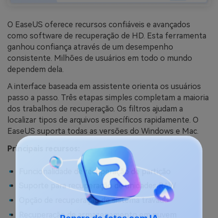
O EaseUS oferece recursos confiáveis e avançados
como software de recuperação de HD. Esta ferramenta
ganhou confiança através de um desempenho
consistente. Milhões de usuários em todo o mundo
dependem dela.
A interface baseada em assistente orienta os usuários
passo a passo. Três etapas simples completam a maioria
dos trabalhos de recuperação. Os filtros ajudam a
localizar tipos de arquivos específicos rapidamente. O
EaseUS suporta todas as versões do Windows e Mac.
Principais recursos:
Funcionalidade de recuperação de partição
Suporte para recuperação de unidades RAW
Opção de recuperação de sistema travado
Recuperação de armazenamento em nuvem