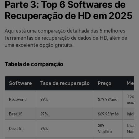
Parte 3: Top 6 Softwares de
Recuperação de HD em 2025
Aqui está uma comparação detalhada das 5 melhores
ferramentas de recuperação de dados de HD, além de
uma excelente opção gratuita:
Tabela de comparação
Software
Taxa de recuperação
Preço
Melh
Todos
Recoverit
99%
$79.99/ano
usuári
EaseUS
97%
$69.95/mês
Inician
$89
Usuári
Disk Drill
96%
Vitalício
Mac