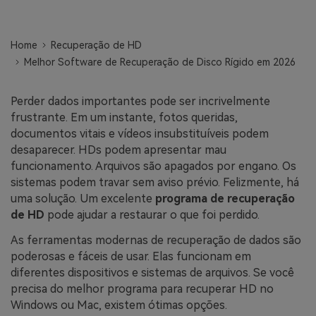
search
ENCONTRAR MAIS SOLUÇÕES
Teste Online
Home
Recuperação de HD
Melhor Software de Recuperação de Disco Rígido em 2026
Recoverit Grátis
Recupere dados perdidos/excluídos gratuitamente
Perder dados importantes pode ser incrivelmente
Teste Grátis
frustrante. Em um instante, fotos queridas,
documentos vitais e vídeos insubstituíveis podem
desaparecer. HDs podem apresentar mau
funcionamento. Arquivos são apagados por engano. Os
sistemas podem travar sem aviso prévio. Felizmente, há
Outros Produtos
uma solução. Um excelente
programa de recuperação
Repairit - Reparar Dados
de HD
pode ajudar a restaurar o que foi perdido.
UBackit - Backup de Dados
As ferramentas modernas de recuperação de dados são
poderosas e fáceis de usar. Elas funcionam em
diferentes dispositivos e sistemas de arquivos. Se você
precisa do melhor programa para recuperar HD no
Windows ou Mac, existem ótimas opções.