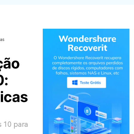
cas
ção
0:
icas
 10 para