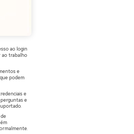
sso ao login
r ao trabalho
umentos e
s que podem
redenciais e
r perguntas e
suportado.
 de
ntém
normalmente.