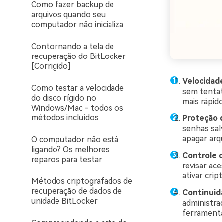
Como fazer backup de
arquivos quando seu
computador não inicializa
Contornando a tela de
recuperação do BitLocker
[Corrigido]
Velocidad
Como testar a velocidade
sem tentat
do disco rígido no
mais rápido
Windows/Mac - todos os
métodos incluídos
Proteção 
senhas sal
apagar arq
O computador não está
ligando? Os melhores
Controle 
reparos para testar
revisar ace
ativar crip
Métodos criptografados de
recuperação de dados de
Continuid
unidade BitLocker
administra
ferramenta