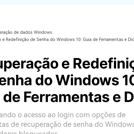
Download Grátis
Download Grátis
Download Grátis
Ver todos os produtos
VERIFIQUE TODOS OS RECURSOS
eração de dados Windows
 e Redefinição de Senha do Windows 10: Guia de Ferramentas e Di
peração e Redefini
enha do Windows 1
 de Ferramentas e D
ando o acesso ao login com opções de
tas de recuperação de senha do Windows