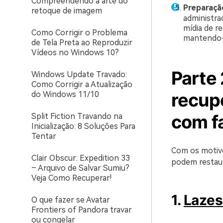
Compreendendo a arte do
Preparaçã
retoque de imagem
administra
mídia de r
Como Corrigir o Problema
mantendo-a
de Tela Preta ao Reproduzir
Vídeos no Windows 10?
Parte 
Windows Update Travado:
Como Corrigir a Atualização
recup
do Windows 11/10
com f
Split Fiction Travando na
Inicialização: 8 Soluções Para
Tentar
Com os motivo
Clair Obscur: Expedition 33
podem restaur
– Arquivo de Salvar Sumiu?
Veja Como Recuperar!
1.
Lazes
O que fazer se Avatar
Frontiers of Pandora travar
ou congelar