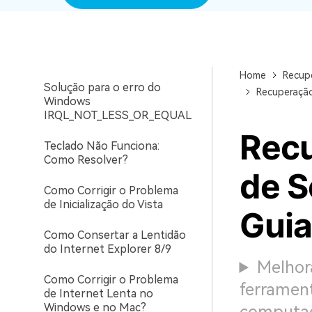
(Windows 7, XP e Vista)
Como Reinstalar o Windows
10 Sem Perder Dados
Home
Recup
Solução para o erro do
Recuperação
Windows
IRQL_NOT_LESS_OR_EQUAL
Recu
Teclado Não Funciona:
Como Resolver?
de S
Como Corrigir o Problema
de Inicialização do Vista
Guia
Como Consertar a Lentidão
do Internet Explorer 8/9
Melhor
Como Corrigir o Problema
ferramen
de Internet Lenta no
Windows e no Mac?