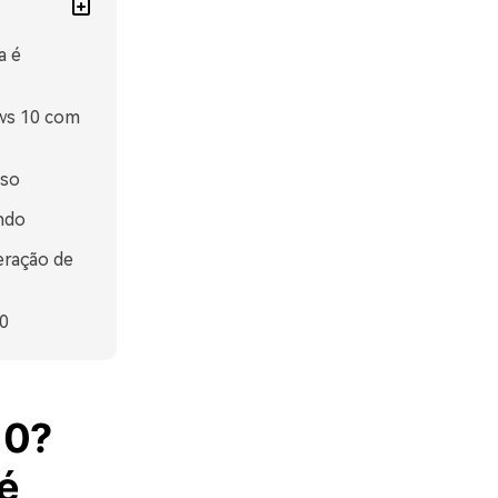
a é
ows 10 com
sso
ndo
eração de
0
10?
é