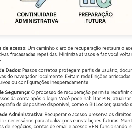
e de acesso
: Um caminho claro de recuperação restaura o ace
ivas fracassadas repetidas. Minimiza atrasos e faz você volta
.
de Dados
: Passos corretos protegem perfis de usuário, doc
vas do navegador localmente. Evitam redefinições arriscada
uivos ou configurações inesperadamente.
de Segurança
: O processo de recuperação permite redefinir c
ssos da conta após o login. Você pode habilitar PIN, atualiza
tografia de dispositivo disponível, como o BitLocker, quando 
ade Administrativa
: Recuperar o acesso preserva os direitos
dor necessários para atualizações e instalações futuras. Ma
s de negócios, contas de email e acesso VPN funcionando 