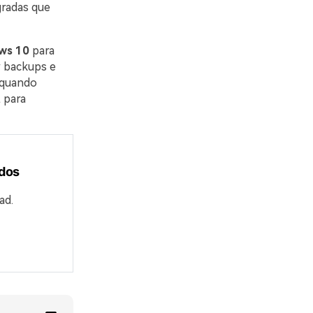
gradas que
ws 10
para
r backups e
á quando
 para
ados
ad.