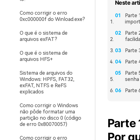
Neste art
Como corrigir o erro
Parte 
0xc000000f do Winload.exe?
impor
O que é o sistema de
Parte 
arquivos exFAT?
facilid
Parte 
O que é o sistema de
arquivos HFS+
Parte 
Sistema de arquivos do
Parte 
Windows: HPFS, FAT32,
senha
exFAT, NTFS e ReFS
Parte 
explicados
Como corrigir o Windows
não pôde formatar uma
partição no disco 0 (código
Parte
de erro 0x80070057)
Por q
Como corrigir o erro