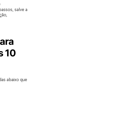
e
assos, salve a
ção,
para
s 10
as abaixo que