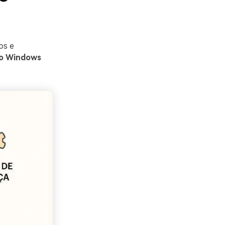
os e
do Windows