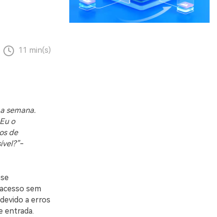
11 min(s)
ma semana.
Eu o
os de
ível?”
-
sse
o acesso sem
devido a erros
e entrada.